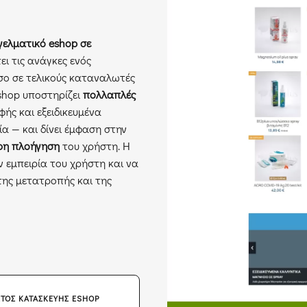
γελματικό eshop σε
ει τις ανάγκες ενός
σο σε τελικούς καταναλωτές
eshop υποστηρίζει
πολλαπλές
ς και εξειδικευμένα
ία — και δίνει έμφαση στην
ρη πλοήγηση
του χρήστη. Η
ην εμπειρία του χρήστη και να
 της μετατροπής και της
ΈΤΟΣ ΚΑΤΑΣΚΕΥΉΣ ESHOP