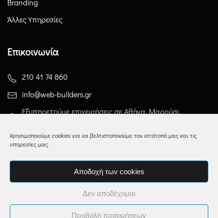
Branding
Άλλες Υπηρεσίες
Επικοινωνία
210 41 74 860
info@web-builders.gr
Εξυπηρετούμε επιχειρήσεις σε Αθήνα, Μαρούσι,
Χαλάνδρι και σε όλη την Ελλάδα.
Χρησιμοποιούμε cookies για να βελτιστοποιούμε τον ιστότοπό μας και τις
υπηρεσίες μας.
Αποδοχή των cookies
©
2026
Web Builders | Κατασκευη Ιστοσελιδων
Δεν αποδέχομαι
Προβολή προτιμήσεων