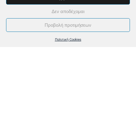
ιστοσελίδων
Δεν αποδέχομαι
Προβολή προτιμήσεων
Για επιχειρήσεις που θέλουν να εστιάζουν στην ανάπτυξή
Πολιτική Cookies
τους χωρίς να ασχολούνται με τεχνικές λεπτομέρειες,
αναλαμβάνουμε τη συνολική φροντίδα της ιστοσελίδας
τους. Παρακολουθούμε τη σωστή λειτουργία,
πραγματοποιούμε ενημερώσεις και παρεμβαίνουμε
προληπτικά, ώστε η ψηφιακή σας παρουσία να εξελίσσεται
ομαλά και με ασφάλεια.
Περισσότερα